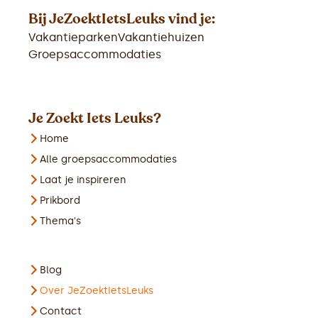
Bij JeZoektIetsLeuks vind je:
Vakantieparken
Vakantiehuizen
Groepsaccommodaties
Je Zoekt Iets Leuks?
Home
Alle groepsaccommodaties
Laat je inspireren
Prikbord
Thema's
Blog
Over JeZoektIetsLeuks
Contact