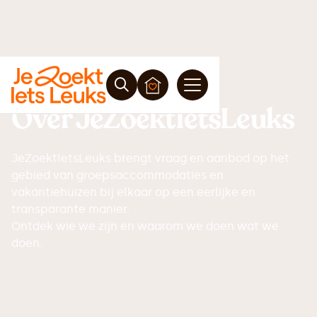
Over JeZoektIetsLeuks
JeZoektIetsLeuks brengt vraag en aanbod op het
gebied van groepsaccommodaties en
vakantiehuizen bij elkaar op een eerlijke en
transparante manier.
Ontdek wie we zijn en waarom we doen wat we
doen.