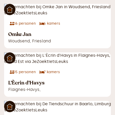
16
personen
6
kamers
Omke Jan
Woudsend
,
Friesland
15
personen
7
kamers
L'Ècrin d'Havys
Flaignes-Havys
,