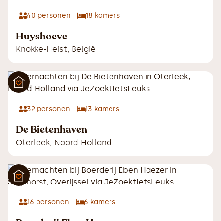
40
personen
18
kamers
Huyshoeve
Knokke-Heist
,
België
32
personen
13
kamers
De Bietenhaven
Oterleek
,
Noord-Holland
16
personen
6
kamers