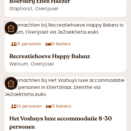
Boerderij Eben Haezer
Staphorst
,
Overijssel
25
personen
10
kamers
Recreatiehoeve Happy Balanz
Welsum
,
Overijssel
30
personen
13
kamers
Het Voshuys luxe accommodatie 8-30
personen