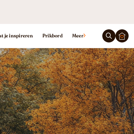
t je inspireren
Prikbord
Meer