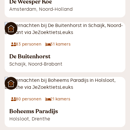
De Weesper Koe
Amsterdam
,
Noord-Holland
83
personen
31
kamers
De Buitenhorst
Schaijk
,
Noord-Brabant
80
personen
21
kamers
Boheems Paradijs
Holsloot
,
Drenthe