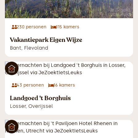
230
personen
115
kamers
Vakantiepark Eigen Wijze
Bant
,
Flevoland
43
personen
16
kamers
Landgoed 't Borghuis
Losser
,
Overijssel