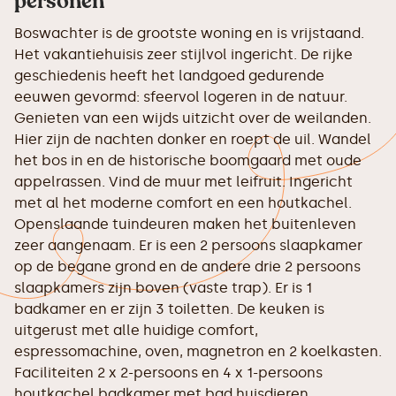
personen
Boswachter is de grootste woning en is vrijstaand.
Het vakantiehuisis zeer stijlvol ingericht. De rijke
geschiedenis heeft het landgoed gedurende
eeuwen gevormd: sfeervol logeren in de natuur.
Genieten van een wijds uitzicht over de weilanden.
Hier zijn de nachten donker en roept de uil. Wandel
het bos in en de historische boomgaard met oude
appelrassen. Vind de muur met leifruit. Ingericht
met al het moderne comfort en een houtkachel.
Openslaande tuindeuren maken het buitenleven
zeer aangenaam. Er is een 2 persoons slaapkamer
op de begane grond en de andere drie 2 persoons
slaapkamers zijn boven (vaste trap). Er is 1
badkamer en er zijn 3 toiletten. De keuken is
uitgerust met alle huidige comfort,
espressomachine, oven, magnetron en 2 koelkasten.
Faciliteiten 2 x 2-persoons en 4 x 1-persoons
houtkachel badkamer met bad huisdieren