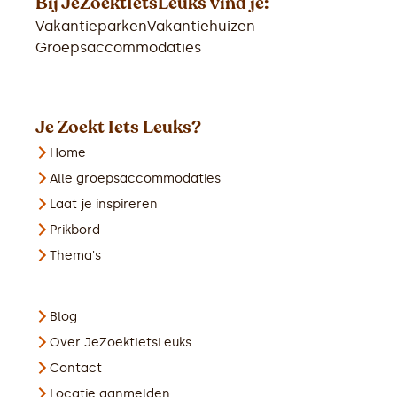
Bij JeZoektIetsLeuks vind je:
Vakantieparken
Vakantiehuizen
Groepsaccommodaties
Je Zoekt Iets Leuks?
Home
Alle groepsaccommodaties
Laat je inspireren
Prikbord
Thema's
Blog
Over JeZoektIetsLeuks
Contact
Locatie aanmelden