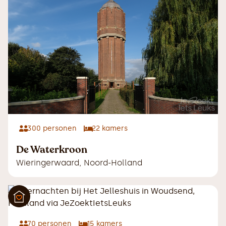
300
personen
22
kamers
De Waterkroon
Wieringerwaard
,
Noord-Holland
70
personen
15
kamers