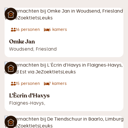
16
personen
6
kamers
Omke Jan
Woudsend
,
Friesland
15
personen
7
kamers
L'Ècrin d'Havys
Flaignes-Havys
,