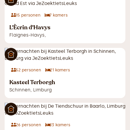
15
personen
7
kamers
L'Ècrin d'Havys
Flaignes-Havys
,
52
personen
21
kamers
Kasteel Terborgh
Schinnen
,
Limburg
26
personen
13
kamers