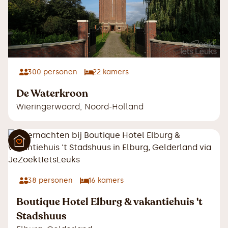
300
personen
22
kamers
De Waterkroon
Wieringerwaard
,
Noord-Holland
38
personen
16
kamers
Boutique Hotel Elburg & vakantiehuis 't
Stadshuus