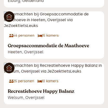
Elburg
,
Gelderland
46
personen
15
kamers
Groepsaccommodatie de Maathoeve
Heeten
,
Overijssel
25
personen
10
kamers
Recreatiehoeve Happy Balanz
Welsum
,
Overijssel