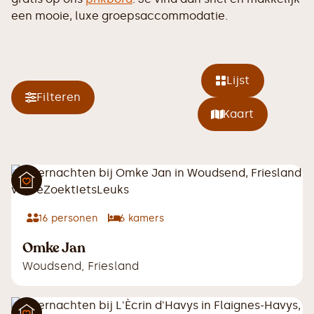
een mooie, luxe groepsaccommodatie.
Lijst
Filteren
Kaart
16
personen
6
kamers
Omke Jan
Woudsend
,
Friesland