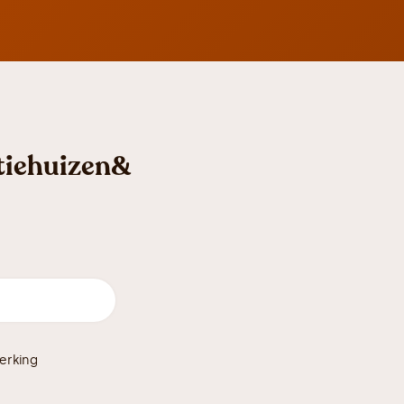
ntiehuizen&
erking