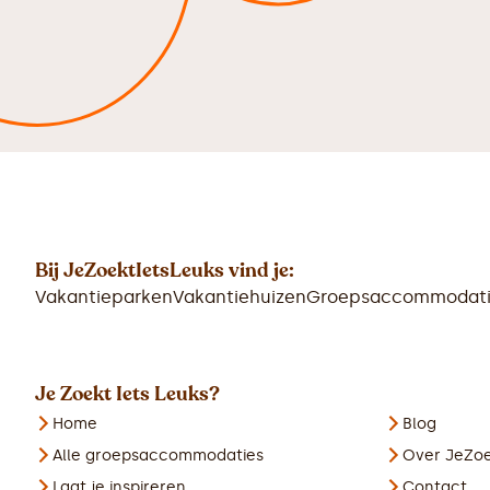
Bij JeZoektIetsLeuks vind je:
Vakantieparken
Vakantiehuizen
Groepsaccommodati
Je Zoekt Iets Leuks?
Home
Blog
Alle groepsaccommodaties
Over JeZoe
Laat je inspireren
Contact