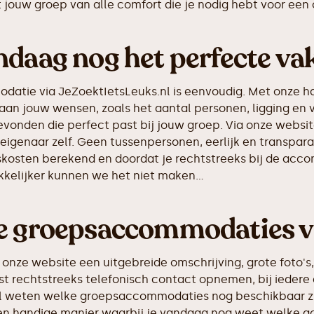
jouw groep van alle comfort die je nodig hebt voor een on
ndaag nog het perfecte va
tie via JeZoektIetsLeuks.nl is eenvoudig. Met onze han
an jouw wensen, zoals het aantal personen, ligging en 
onden die perfect past bij jouw groep. Via onze websit
igenaar zelf. Geen tussenpersonen, eerlijk en transpar
kosten berekend en doordat je rechtstreeks bij de accom
kkelijker kunnen we het niet maken...
re groepsaccommodaties 
onze website een uitgebreide omschrijving, grote foto's
t rechtstreeks telefonisch contact opnemen, bij ieder
l weten welke groepsaccommodaties nog beschikbaar zijn
le en handige manier waarbij je vandaag nog weet welk