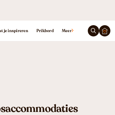
t je inspireren
Prikbord
Meer
epsaccommodaties