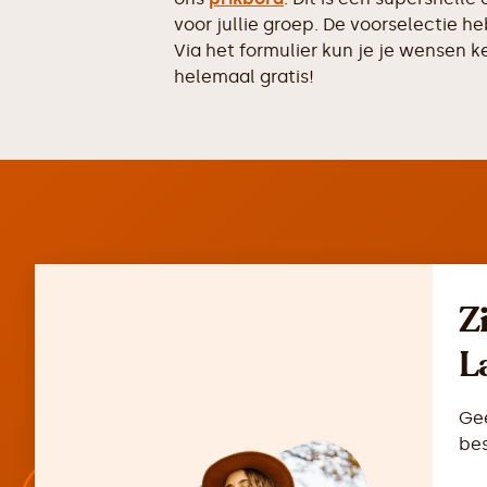
voor jullie groep. De voorselectie 
Via het formulier kun je je wensen k
helemaal gratis!
Z
L
Gee
bes