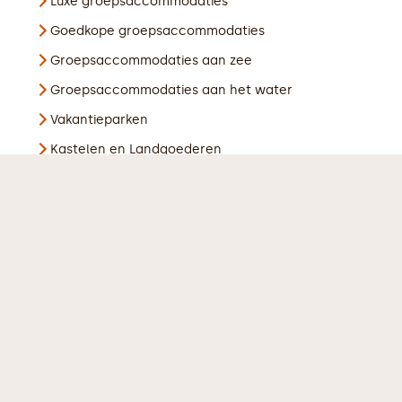
Luxe groepsaccommodaties
Goedkope groepsaccommodaties
Groepsaccommodaties aan zee
Groepsaccommodaties aan het water
Vakantieparken
Kastelen en Landgoederen
Kleine groepsaccommodaties
Trouwlocaties
Boerderijen
Bijzondere groepsaccommodaties
Meer ontdekken?
BuitenBusiness
Vergaderlocaties