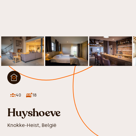
40
18
Huyshoeve
Knokke-Heist
,
België