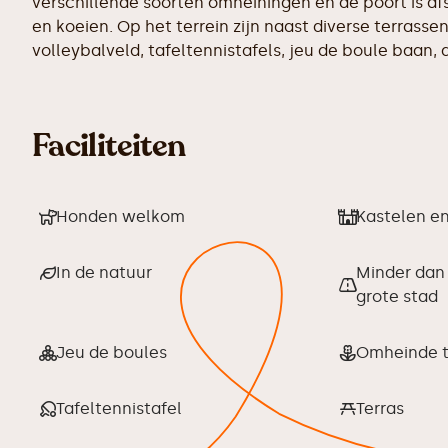
verschillende soorten omheiningen en de poort is a
en koeien. Op het terrein zijn naast diverse terrass
volleybalveld, tafeltennistafels, jeu de boule baan,
Faciliteiten
Honden welkom
Kastelen e
In de natuur
Minder dan
grote stad
Jeu de boules
Omheinde t
Tafeltennistafel
Terras