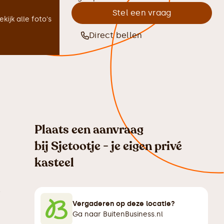
Stel een vraag
ekijk alle foto's
Direct bellen
Plaats een aanvraag
bij
Sjetootje - je eigen privé
kasteel
e
Vergaderen op deze locatie?
Ga naar BuitenBusiness.nl