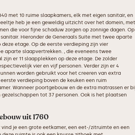
840 met 10 ruime slaapkamers, elk met eigen sanitair, en
teeltje heb je een geweldig uitzicht over het domein, me
men die voor fijne schaduw zorgen op zonnige dagen. Op
sanitair. Hieronder de Generaals Suite met twee aparte
p deze etage. Op de eerste verdieping zijn vier
e aparte slaapvertrekken. , die eveneens twee
zijn er 11 slaapplekken op deze etage. De zolder
pectievelijk vier en vijf personen. Verder zijn er 4
kunnen worden gebruikt voor het creeren van extra
e eerste verdieping boven de keuken een ruim
amer. Wanneer poortgebouw en de extra matrassen er bi
n gezelschappen tot 37 personen. Ook is het plaatsen
gebouw uit 1760
r vind je een grote eetkamer, een eet-/zitruimte en een
In deze ruimte is ook een knusse zithoek met