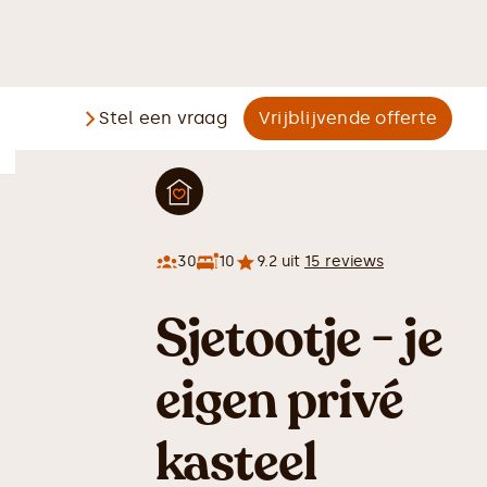
Stel een vraag
Vrijblijvende offerte
30
10
9.2
uit
15
reviews
Sjetootje - je
eigen privé
kasteel