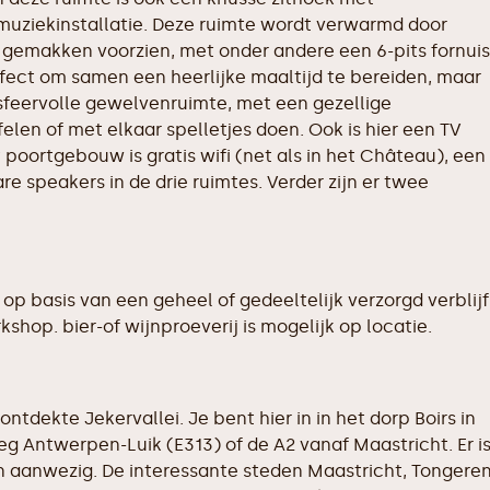
 muziekinstallatie. Deze ruimte wordt verwarmd door
e gemakken voorzien, met onder andere een 6-pits fornuis
fect om samen een heerlijke maaltijd te bereiden, maar
e sfeervolle gewelvenruimte, met een gezellige
elen of met elkaar spelletjes doen. Ook is hier een TV
 poortgebouw is gratis wifi (net als in het Château), een
re speakers in de drie ruimtes. Verder zijn er twee
f op basis van een geheel of gedeeltelijk verzorgd verblijf
shop. bier-of wijnproeverij is mogelijk op locatie.
ontdekte Jekervallei. Je bent hier in in het dorp Boirs in
eg Antwerpen-Luik (E313) of de A2 vanaf Maastricht. Er i
n aanwezig. De interessante steden Maastricht, Tongere