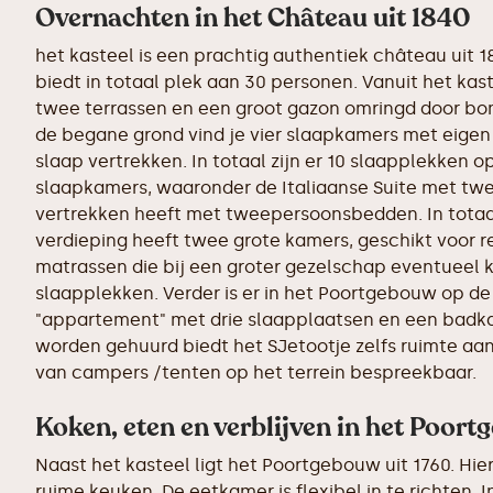
Overnachten in het Château uit 1840
het kasteel is een prachtig authentiek château uit 1
biedt in totaal plek aan 30 personen. Vanuit het kas
twee terrassen en een groot gazon omringd door bo
de begane grond vind je vier slaapkamers met eigen 
slaap vertrekken. In totaal zijn er 10 slaapplekken o
slaapkamers, waaronder de Italiaanse Suite met twe
vertrekken heeft met tweepersoonsbedden. In totaal 
verdieping heeft twee grote kamers, geschikt voor res
matrassen die bij een groter gezelschap eventueel 
slaapplekken. Verder is er in het Poortgebouw op d
"appartement" met drie slaapplaatsen en een badk
worden gehuurd biedt het SJetootje zelfs ruimte aa
van campers /tenten op het terrein bespreekbaar.
Koken, eten en verblijven in het Poort
Naast het kasteel ligt het Poortgebouw uit 1760. Hie
ruime keuken. De eetkamer is flexibel in te richten. 