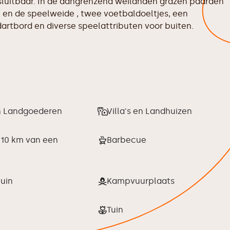
fsluitbaar. In de aangrenzend weilanden grazen paarden
en en de speelweide , twee voetbaldoeltjes, een
 dartbord en diverse speelattributen voor buiten.
n Landgoederen
Villa's en Landhuizen
 10 km van een
Barbecue
uin
Kampvuurplaats
Tuin