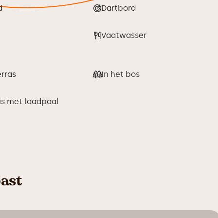
d
Dartbord
Vaatwasser
rras
In het bos
is met laadpaal
past