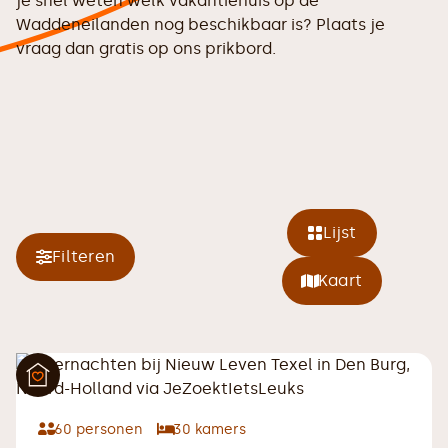
je snel weten welk vakantiehuis op de
Waddeneilanden nog beschikbaar is? Plaats je
vraag dan gratis op ons
prikbord.
Lijst
Filteren
Kaart
60
personen
30
kamers