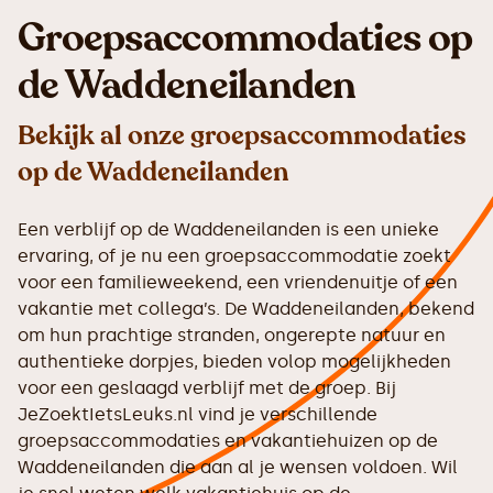
Groepsaccommodaties op
de Waddeneilanden
Bekijk al onze groepsaccommodaties
op de Waddeneilanden
Een verblijf op de Waddeneilanden is een unieke
ervaring, of je nu een groepsaccommodatie zoekt
voor een familieweekend, een vriendenuitje of een
vakantie met collega’s. De Waddeneilanden, bekend
om hun prachtige stranden, ongerepte natuur en
authentieke dorpjes, bieden volop mogelijkheden
voor een geslaagd verblijf met de groep. Bij
JeZoektIetsLeuks.nl vind je verschillende
groepsaccommodaties en vakantiehuizen op de
Waddeneilanden die aan al je wensen voldoen. Wil