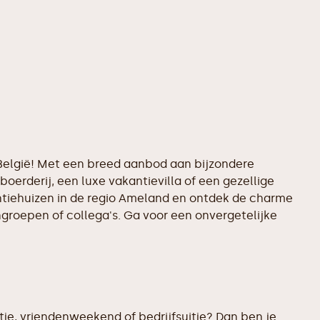
f België! Met een breed aanbod aan bijzondere
boerderij, een luxe vakantievilla of een gezellige
antiehuizen in de regio Ameland en ontdek de charme
ngroepen of collega's. Ga voor een onvergetelijke
tje, vriendenweekend of bedrijfsuitje? Dan ben je