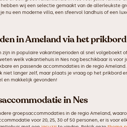
es hebben wij een selectie gemaakt van de allerleukste
je nu een moderne villa, een sfeervol landhuis of een luxe
nden in Ameland via het prikbord
ijn in populaire vakantieperioden al snel volgeboekt of
weten welk vakantiehuis in Nes nog beschikbaar is voor j
hikbare en passende accommodaties in de regio Ameland.
k niet langer zelf, maar plaats je vraag op het prikbor
nel en makkelijk gevonden!
psaccommodatie in Nes
ndere groepsaccommodaties in de regio Ameland, waarond
commodatie voor 20, 25, 30 of 50 personen, er is voor el
antiehuis met een
jacuzzi
te vinden. Bekijk onze
thema-p