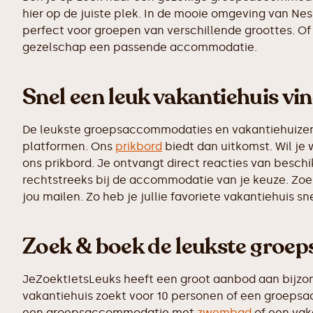
hier op de juiste plek. In de mooie omgeving van N
perfect voor groepen van verschillende groottes. Of 
gezelschap een passende accommodatie.
Snel een leuk vakantiehuis vi
De leukste groepsaccommodaties en vakantiehuizen z
platformen. Ons
prikbord
biedt dan uitkomst. Wil je 
ons prikbord. Je ontvangt direct reacties van besc
rechtstreeks bij de accommodatie van je keuze. Zoe
jou mailen. Zo heb je jullie favoriete vakantiehuis s
Zoek & boek de leukste groe
JeZoektIetsLeuks heeft een groot aanbod aan bijzo
vakantiehuis zoekt voor 10 personen of een groepsac
een groepsaccommodatie met
zwembad
of een vak