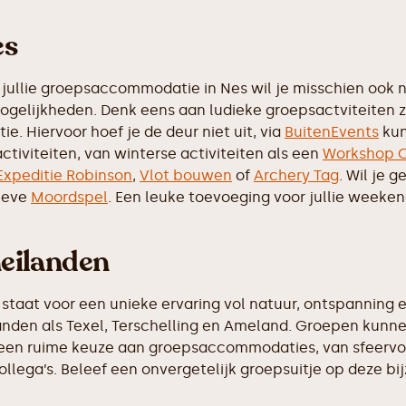
es
jullie groepsaccommodatie in Nes wil je misschien ook no
mogelijkheden. Denk eens aan ludieke groepsactviteiten 
e. Hiervoor hoef je de deur niet uit, via
BuitenEvents
kun
ctiviteiten, van winterse activiteiten als een
Workshop C
Expeditie Robinson
,
Vlot bouwen
of
Archery Tag
. Wil je 
tieve
Moordspel
. Een leuke toevoeging voor jullie weeke
eilanden
 staat voor een unieke ervaring vol natuur, ontspanning
landen als Texel, Terschelling en Ameland. Groepen kunne
 een ruime keuze aan groepsaccommodaties, van sfeervoll
llega’s. Beleef een onvergetelijk groepsuitje op deze bi