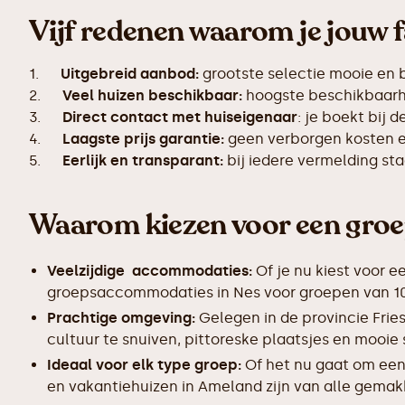
Vijf redenen waarom je jouw f
1.
Uitgebreid aanbod:
grootste selectie mooie en
2.
Veel huizen beschikbaar:
hoogste beschikbaarhe
3.
Direct contact met huiseigenaar
: je boekt bij 
4.
Laagste prijs garantie:
geen verborgen kosten en
5.
Eerlijk en transparant:
bij iedere vermelding s
Waarom kiezen voor een gro
Veelzijdige accommodaties:
Of je nu kiest voor e
groepsaccommodaties in Nes voor groepen van 10, 
Prachtige omgeving:
Gelegen in de provincie Frie
cultuur te snuiven, pittoreske plaatsjes en mooie
Ideaal voor elk type groep:
Of het nu gaat om een
en vakantiehuizen in Ameland zijn van alle gemakk