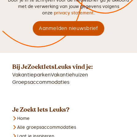
Door je in te schrijven voor de nieuwsbrief ga je akkoord
met de verwerking van jouw gegevens volgens
onze
privacy statement
.
Bij JeZoektIetsLeuks vind je:
Vakantieparken
Vakantiehuizen
Groepsaccommodaties
Je Zoekt Iets Leuks?
Home
Alle groepsaccommodaties
Laat je inspireren