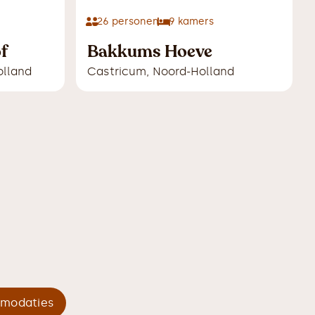
26
personen
9
kamers
f
Bakkums Hoeve
olland
Castricum
,
Noord-Holland
mmodaties