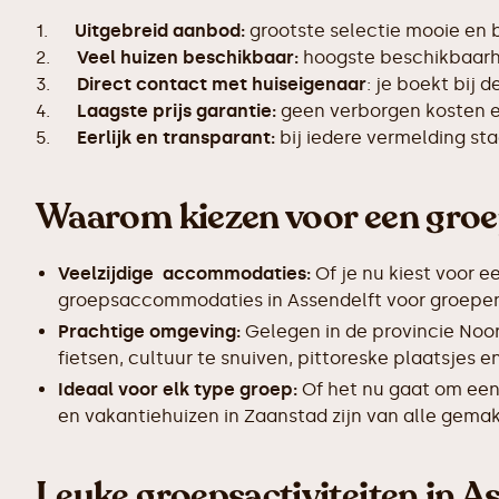
1.
Uitgebreid aanbod:
grootste selectie mooie en 
2.
Veel huizen beschikbaar:
hoogste beschikbaarhe
3.
Direct contact met huiseigenaar
: je boekt bij 
4.
Laagste prijs garantie:
geen verborgen kosten en
5.
Eerlijk en transparant:
bij iedere vermelding s
Waarom kiezen voor een groe
Veelzijdige accommodaties:
Of je nu kiest voor e
groepsaccommodaties in Assendelft voor groepen v
Prachtige omgeving:
Gelegen in de provincie Noo
fietsen, cultuur te snuiven, pittoreske plaatsjes
Ideaal voor elk type groep:
Of het nu gaat om een
en vakantiehuizen in Zaanstad zijn van alle gemak
Leuke groepsactiviteiten in A