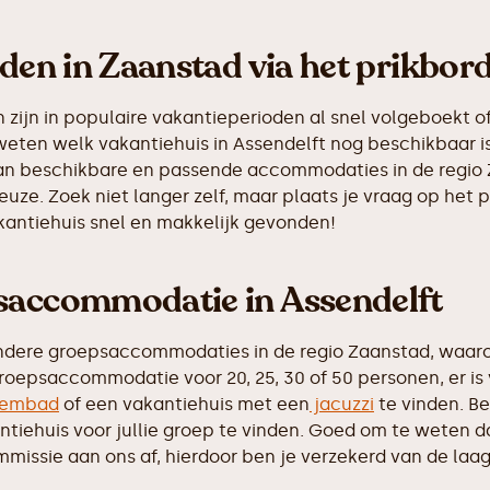
nden in Zaanstad via het prikbor
ijn in populaire vakantieperioden al snel volgeboekt of
 weten welk vakantiehuis in Assendelft nog beschikbaar i
 van beschikbare en passende accommodaties in de regio
euze. Zoek niet langer zelf, maar plaats je vraag op he
akantiehuis snel en makkelijk gevonden!
psaccommodatie in Assendelft
ndere groepsaccommodaties in de regio Zaanstad, waaron
roepsaccommodatie voor 20, 25, 30 of 50 personen, er is
embad
of een vakantiehuis met een
jacuzzi
te vinden. Be
iehuis voor jullie groep te vinden. Goed om te weten dat 
ssie aan ons af, hierdoor ben je verzekerd van de laags