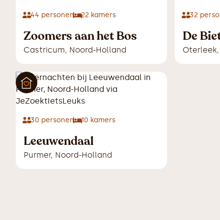
44
personen
22
kamers
32
perso
Zoomers aan het Bos
De Bie
Castricum
,
Noord-Holland
Oterleek
30
personen
10
kamers
Leeuwendaal
Purmer
,
Noord-Holland