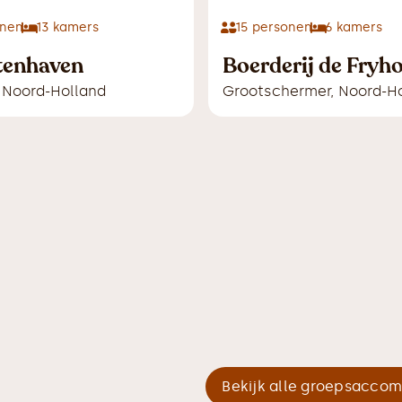
nen
13
kamers
15
personen
6
kamers
tenhaven
Boerderij de Fryho
,
Noord-Holland
Grootschermer
,
Noord-H
Bekijk alle groepsacco