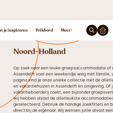
Vakantiehuis A
t je inspireren
Prikbord
Meer
Noord-Holland
Op zoek naar een leuke groepsaccommodatie of e
Assendelft voor een weekendje weg met familie, v
pagina vind je onze unieke collectie met de all
en vakantiehuizen in Assendelft en omgeving. Of j
vakantieboerderij zoekt, een bijzonder groepsverbl
wij hebben alvast de allerleukste accommodaties 
geselecteerd. Gebruik de handige zoekfilters en b
direct bij de eigenaar. Wij wensen jullie alvast een