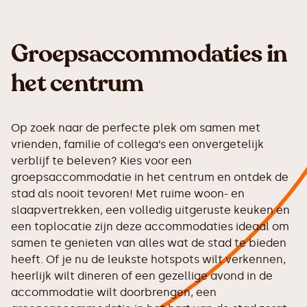
Groepsaccommodaties in
het centrum
Op zoek naar de perfecte plek om samen met
vrienden, familie of collega’s een onvergetelijk
verblijf te beleven? Kies voor een
groepsaccommodatie in het centrum en ontdek de
stad als nooit tevoren! Met ruime woon- en
slaapvertrekken, een volledig uitgeruste keuken en
een toplocatie zijn deze accommodaties ideaal om
samen te genieten van alles wat de stad te bieden
heeft. Of je nu de leukste hotspots wilt verkennen,
heerlijk wilt dineren of een gezellige avond in de
accommodatie wilt doorbrengen, een