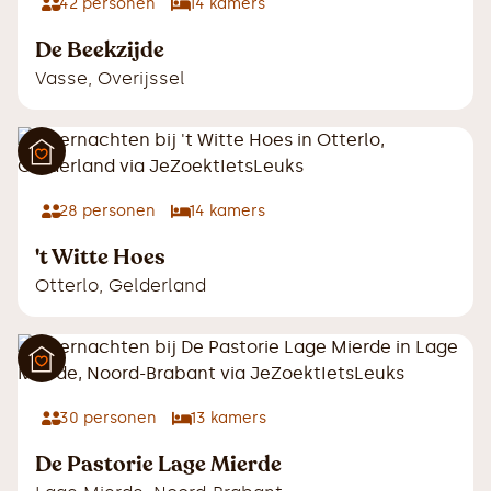
42
personen
14
kamers
De Beekzijde
Vasse
,
Overijssel
28
personen
14
kamers
't Witte Hoes
Otterlo
,
Gelderland
30
personen
13
kamers
De Pastorie Lage Mierde