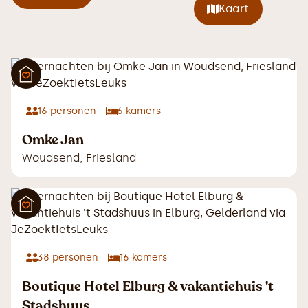
Kaart
16
personen
6
kamers
Omke Jan
Woudsend
,
Friesland
38
personen
16
kamers
Boutique Hotel Elburg & vakantiehuis 't
Stadshuus