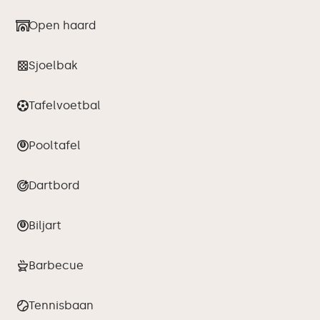
Open haard
Sjoelbak
Tafelvoetbal
Pooltafel
Dartbord
Biljart
Barbecue
Tennisbaan