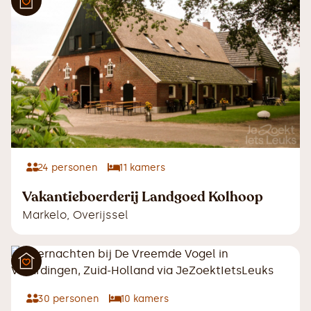
24
personen
11
kamers
Vakantieboerderij Landgoed Kolhoop
Markelo
,
Overijssel
30
personen
10
kamers