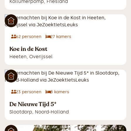
Kollumerpomp
,
Friesland
62
personen
27
kamers
Koe in de Kost
Heeten
,
Overijssel
23
personen
8
kamers
De Nieuwe Tijd 5*
Slootdorp
,
Noord-Holland