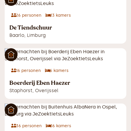
26
personen
13
kamers
De Tiendschuur
Baarlo
,
Limburg
16
personen
6
kamers
Boerderij Eben Haezer
Staphorst
,
Overijssel
36
personen
16
kamers