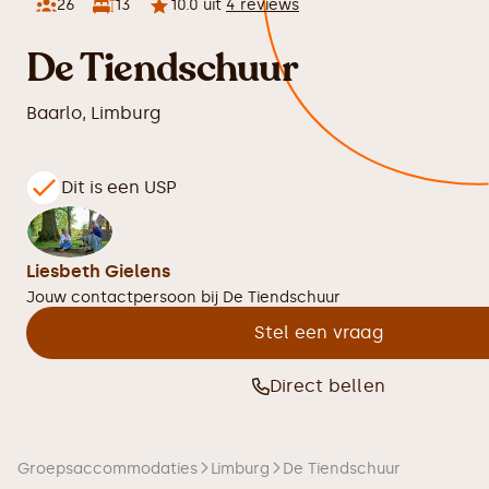
26
13
10.0
uit
4
reviews
De Tiendschuur
Baarlo
,
Limburg
Dit is een USP
Liesbeth Gielens
Jouw contactpersoon bij
De Tiendschuur
Stel een vraag
Direct bellen
Groepsaccommodaties
Limburg
De Tiendschuur