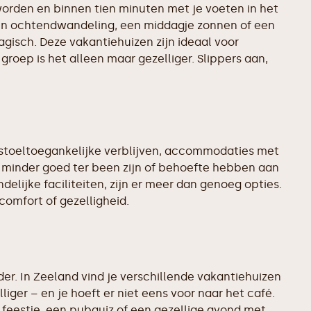
 worden en binnen tien minuten met je voeten in het
een ochtendwandeling, een middagje zonnen of een
agisch. Deze vakantiehuizen zijn ideaal voor
oep is het alleen maar gezelliger. Slippers aan,
lstoeltoegankelijke verblijven, accommodaties met
 minder goed ter been zijn of behoefte hebben aan
elijke faciliteiten, zijn er meer dan genoeg opties.
omfort of gezelligheid.
er. In Zeeland vind je verschillende vakantiehuizen
ger – en je hoeft er niet eens voor naar het café.
 feestje, een pubquiz of een gezellige avond met