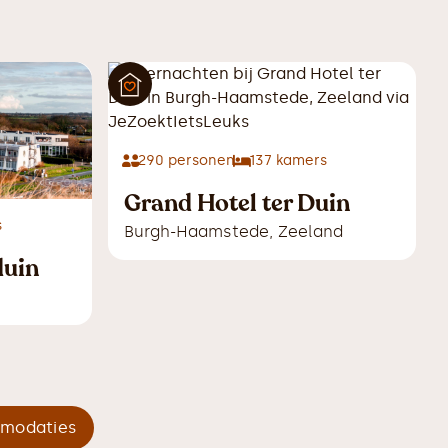
290
personen
137
kamers
Grand Hotel ter Duin
s
Burgh-Haamstede
,
Zeeland
duin
mmodaties