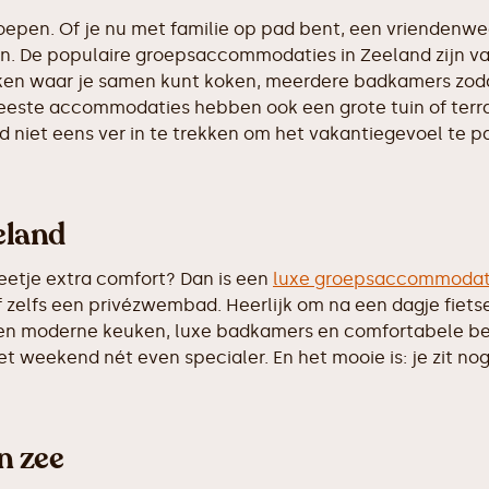
oepen. Of je nu met familie op pad bent, een vriendenwe
nden. De populaire groepsaccommodaties in Zeeland zijn 
n waar je samen kunt koken, meerdere badkamers zodat je
eeste accommodaties hebben ook een grote tuin of terra
nd niet eens ver in te trekken om het vakantiegevoel te p
eland
beetje extra comfort? Dan is een
luxe groepsaccommodat
 of zelfs een privézwembad. Heerlijk om na een dagje fie
 een moderne keuken, luxe badkamers en comfortabele b
t weekend nét even specialer. En het mooie is: je zit n
n zee