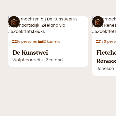
24
personen
12
kamers
150
pers
De Kunstwei
Fletch
Renes
Wolphaartsdijk
,
Zeeland
Renesse