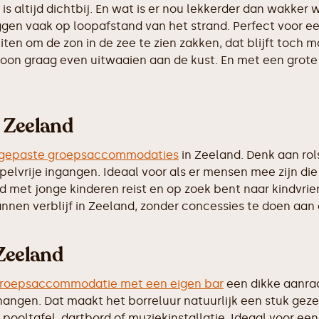
s altijd dichtbij. En wat is er nou lekkerder dan wakker
ggen vaak op loopafstand van het strand. Perfect voor 
ten om de zon in de zee te zien zakken, dat blijft toch m
on graag even uitwaaien aan de kust. En met een grote gr
 Zeeland
gepaste groepsaccommodaties
in Zeeland. Denk aan ro
lvrije ingangen. Ideaal voor als er mensen mee zijn die
 met jonge kinderen reist en op zoek bent naar kindvriend
en verblijf in Zeeland, zonder concessies te doen aan c
Zeeland
roepsaccommodatie met een eigen bar
een dikke aanrad
ngen. Dat maakt het borreluur natuurlijk een stuk gezelli
ooltafel, dartbord of muziekinstallatie. Ideaal voor een