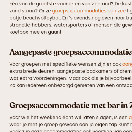
Eén van de grootste voordelen van Zeeland? De kust i
zand staan? Onze
groepsaccommodaties aan zee
li
potje beachvolleybal. En 's avonds nog even naar bui
strandliefhebbers, watersporters of mensen die gewo
koelbox mee en gaan!
Aangepaste groepsaccommodatie
Voor groepen met specifieke wensen zijn er ook
aan
extra brede deuren, aangepaste badkamers of drempe
wat extra voorzieningen. Maar ook als je bijvoorbeeld
Zo kan iedereen onbezorgd genieten van een ontspann
Groepsaccommodatie met bar in 
Voor wie het weekend écht wil laten slagen, is een
g
waar je met je groep gewoon aan je eigen tap kunt ha
Vaak zijn deze accommodaties ook voorzien van een p