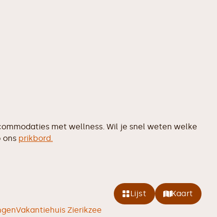
commodaties met wellness. Wil je snel weten welke
p ons
prikbord.
Lijst
Kaart
ingen
Vakantiehuis Zierikzee