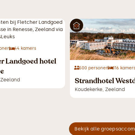
onen
44
kamers
er Landgoed hotel
500
personen
116
kamer
se
Strandhotel West
,
Zeeland
Koudekerke
,
Zeeland
Bekijk alle groepsacco