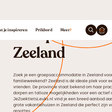
Groepsaccomm
t je inspireren
Prikbord
Meer
Zeeland
Zoek je een groepsaccommodatie in Zeeland voo
familieweekend? Zeeland is dé ideale plek voor een
vrienden. De provincie staat bekend om haar prac
dorpen en talloze mogelijkheden voor een actief of
JeZoektIetsLeuks.nl vind je een breed aanbod 
grote vakantiehuizen in Zeeland die perfect zijn 
groottes.