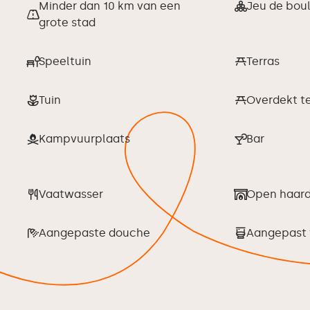
Minder dan 10 km van een
Jeu de bou
grote stad
Speeltuin
Terras
Tuin
Overdekt te
Kampvuurplaats
Bar
Vaatwasser
Open haar
Aangepaste douche
Aangepast 