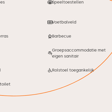
les
Speeltoestellen
Voetbalveld
rras
Barbecue
Groepsaccommodatie met
eigen sanitair
d
Rolstoel toegankelijk
toilet