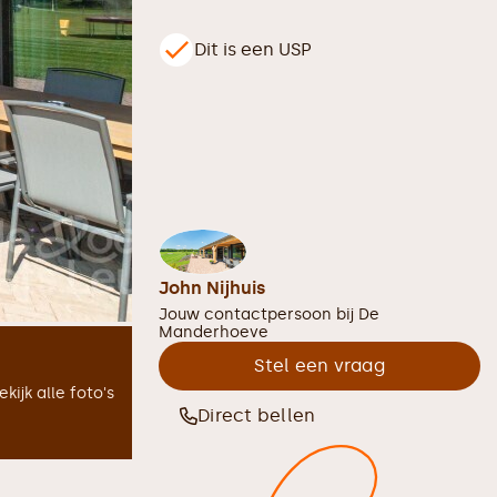
Dit is een USP
John Nijhuis
Jouw contactpersoon bij
De
Manderhoeve
Stel een vraag
ekijk alle foto's
Direct bellen