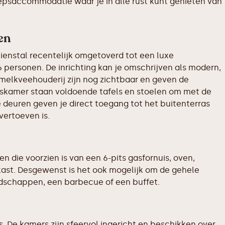
epsaccommodatie waar je in alle rust kunt genieten van
en
eienstal recentelijk omgetoverd tot een luxe
ersonen. De inrichting kan je omschrijven als modern,
 melkveehouderij zijn nog zichtbaar en geven de
iskamer staan voldoende tafels en stoelen om met de
 deuren geven je direct toegang tot het buitenterras
vertoeven is.
die voorzien is van een 6-pits gasfornuis, oven,
ast. Desgewenst is het ook mogelijk om de gehele
odschappen, een barbecue of een buffet.
 De kamers zijn sfeervol ingericht en beschikken over