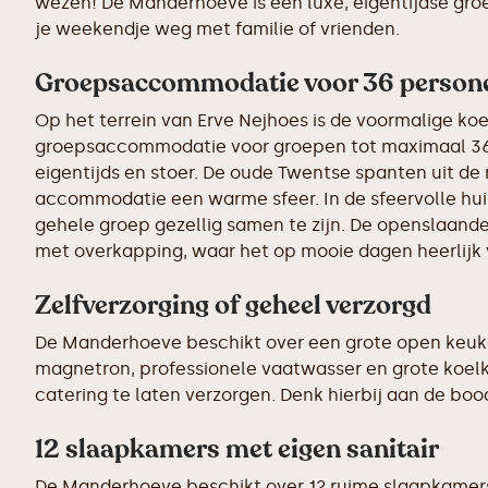
wezen! De Manderhoeve is een luxe, eigentijdse gro
je weekendje weg met familie of vrienden.
Groepsaccommodatie voor 36 person
Op het terrein van Erve Nejhoes is de voormalige ko
groepsaccommodatie voor groepen tot maximaal 36 p
eigentijds en stoer. De oude Twentse spanten uit de
accommodatie een warme sfeer. In de sfeervolle hu
gehele groep gezellig samen te zijn. De openslaande
met overkapping, waar het op mooie dagen heerlijk 
Zelfverzorging of geheel verzorgd
De Manderhoeve beschikt over een grote open keuken 
magnetron, professionele vaatwasser en grote koelk
catering te laten verzorgen. Denk hierbij aan de bo
12 slaapkamers met eigen sanitair
De Manderhoeve beschikt over 12 ruime slaapkamers.