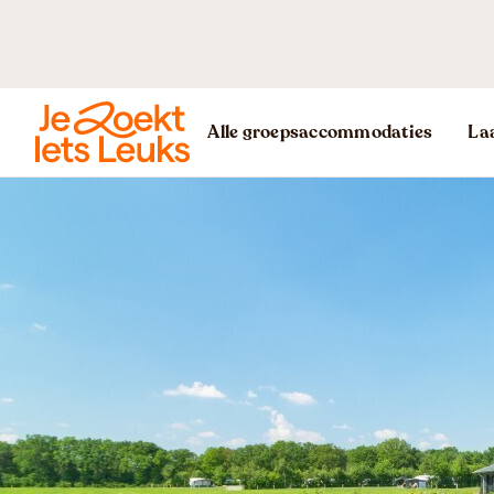
Foto's
Informatie
Ruimtes
Arrangementen
Alle groepsaccommodaties
Laa