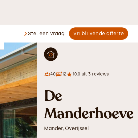
Stel een vraag
Vrijblijvende offerte
40
12
10.0
uit
3
reviews
De
Manderhoeve
Mander
,
Overijssel