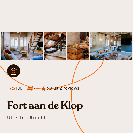
100
7
6.0
uit
2
reviews
Fort aan de Klop
Utrecht
,
Utrecht