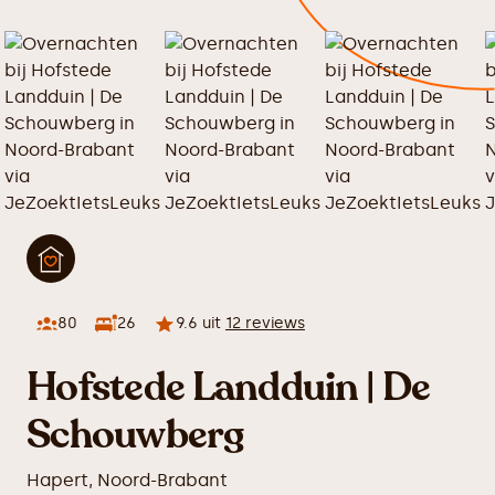
80
26
9.6
uit
12
reviews
Hofstede Landduin | De
Schouwberg
Hapert
,
Noord-Brabant