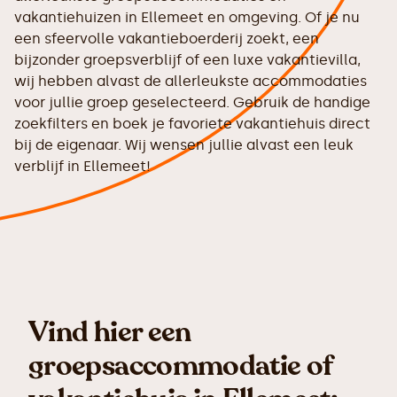
vakantiehuizen in Ellemeet en omgeving. Of je nu
een sfeervolle vakantieboerderij zoekt, een
bijzonder groepsverblijf of een luxe vakantievilla,
wij hebben alvast de allerleukste accommodaties
voor jullie groep geselecteerd. Gebruik de handige
zoekfilters en boek je favoriete vakantiehuis direct
bij de eigenaar. Wij wensen jullie alvast een leuk
verblijf in Ellemeet!
Vind hier een
groepsaccommodatie of