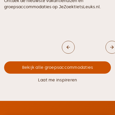
Ontdek de nieuwste vakantiehuizen en
groepsaccommodaties op JeZoektIetsLeuks.nl.
Bekijk alle groepsaccommodaties
Laat me inspireren