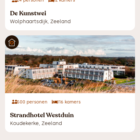
24
personen
12
kamers
De Kunstwei
Wolphaartsdijk
,
Zeeland
500
personen
116
kamers
Strandhotel Westduin
Koudekerke
,
Zeeland