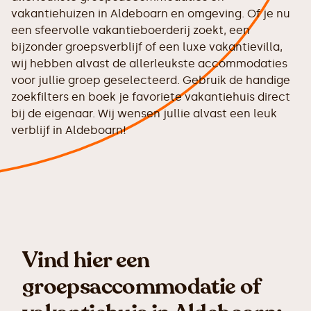
vakantiehuizen in Aldeboarn en omgeving. Of je nu
een sfeervolle vakantieboerderij zoekt, een
bijzonder groepsverblijf of een luxe vakantievilla,
wij hebben alvast de allerleukste accommodaties
voor jullie groep geselecteerd. Gebruik de handige
zoekfilters en boek je favoriete vakantiehuis direct
bij de eigenaar. Wij wensen jullie alvast een leuk
verblijf in Aldeboarn!
Vind hier een
groepsaccommodatie of