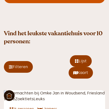
Vind het leukste vakantiehuis voor 10
personen:
Lijst
Filteren
Kaart
16
personen
6
kamers