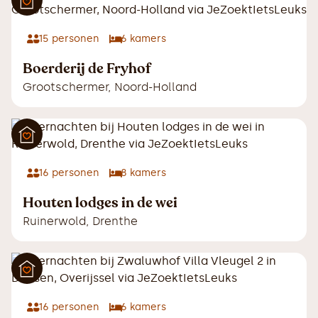
15
personen
6
kamers
Boerderij de Fryhof
Grootschermer
,
Noord-Holland
16
personen
8
kamers
Houten lodges in de wei
Ruinerwold
,
Drenthe
16
personen
6
kamers