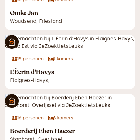
Omke Jan
Woudsend
,
Friesland
15
personen
7
kamers
L'Ècrin d'Havys
Flaignes-Havys
,
16
personen
6
kamers
Boerderij Eben Haezer
Staphorst
,
Overijssel