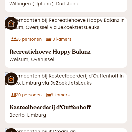
Willingen (Upland)
,
Duitsland
25
personen
10
kamers
Recreatiehoeve Happy Balanz
Welsum
,
Overijssel
20
personen
9
kamers
Kasteelboerderij d'Ouffenhoff
Baarlo
,
Limburg