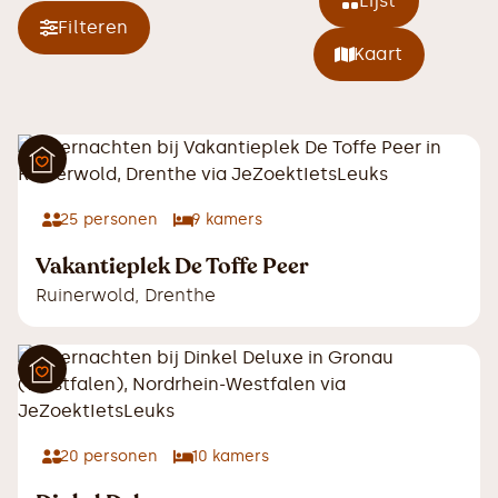
Lijst
Filteren
Kaart
25
personen
9
kamers
Vakantieplek De Toffe Peer
Ruinerwold
,
Drenthe
20
personen
10
kamers