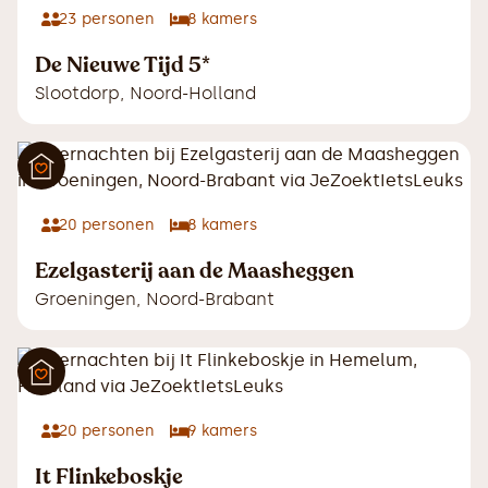
23
personen
8
kamers
De Nieuwe Tijd 5*
Slootdorp
,
Noord-Holland
20
personen
8
kamers
Ezelgasterij aan de Maasheggen
Groeningen
,
Noord-Brabant
20
personen
9
kamers
It Flinkeboskje