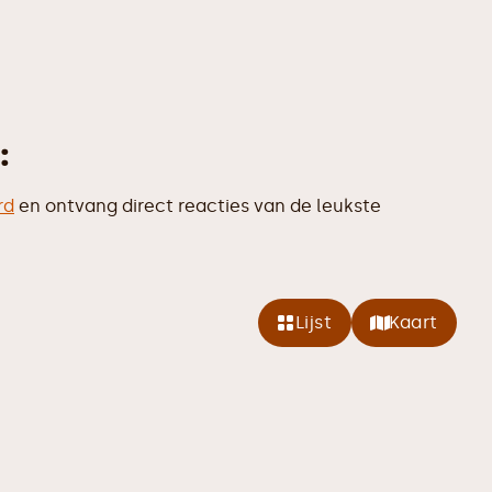
:
rd
en ontvang direct reacties van de leukste
Lijst
Kaart