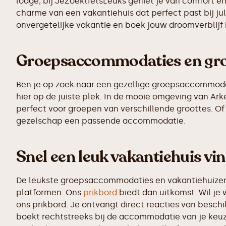
lodge, bij JeZoektIetsLeuks geniet je van comfort e
charme van een vakantiehuis dat perfect past bij ju
onvergetelijke vakantie en boek jouw droomverblijf 
Groepsaccommodaties en grot
Ben je op zoek naar een gezellige groepsaccommodatie
hier op de juiste plek. In de mooie omgeving van A
perfect voor groepen van verschillende groottes. Of 
gezelschap een passende accommodatie.
Snel een leuk vakantiehuis vi
De leukste groepsaccommodaties en vakantiehuizen z
platformen. Ons
prikbord
biedt dan uitkomst. Wil je 
ons prikbord. Je ontvangt direct reacties van besc
boekt rechtstreeks bij de accommodatie van je keuz