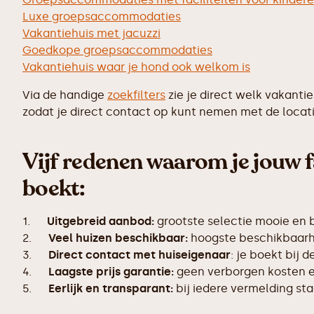
Luxe groepsaccommodaties
Vakantiehuis met jacuzzi
Goedkope groepsaccommodaties
Vakantiehuis waar je hond ook welkom is
Via de handige
zoekfilters
zie je direct welk vakanti
zodat je direct contact op kunt nemen met de locati
Vijf redenen waarom je jouw f
boekt:
1.
Uitgebreid aanbod:
grootste selectie mooie en 
2.
Veel huizen beschikbaar:
hoogste beschikbaarhe
3.
Direct contact met huiseigenaar
: je boekt bij 
4.
Laagste prijs garantie:
geen verborgen kosten en
5.
Eerlijk en transparant:
bij iedere vermelding s