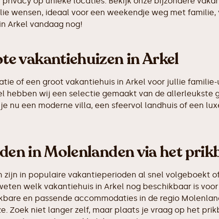
n privacy op unieke locaties. Bekijk onze bijzondere vak
llie wensen, ideaal voor een weekendje weg met familie,
in Arkel vandaag nog!
e vakantiehuizen in Arkel
 of een groot vakantiehuis in Arkel voor jullie familie-
rkel hebben wij een selectie gemaakt van de allerleukst
je nu een moderne villa, een sfeervol landhuis of een luxe
nden in Molenlanden via het prik
ijn in populaire vakantieperioden al snel volgeboekt of
weten welk vakantiehuis in Arkel nog beschikbaar is voor
hikbare en passende accommodaties in de regio Molenlan
e. Zoek niet langer zelf, maar plaats je vraag op het p