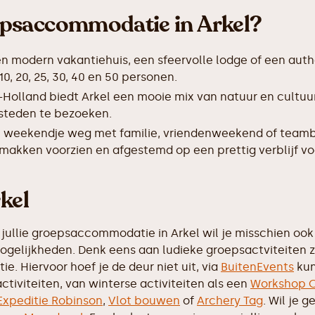
epsaccommodatie in Arkel?
en modern vakantiehuis, een sfeervolle lodge of een auth
, 20, 25, 30, 40 en 50 personen.
-Holland biedt Arkel een mooie mix van natuur en cultuu
 steden te bezoeken.
 weekendje weg met familie, vriendenweekend of teamb
makken voorzien en afgestemd op een prettig verblijf vo
kel
jullie groepsaccommodatie in Arkel wil je misschien ook n
mogelijkheden. Denk eens aan ludieke groepsactviteiten 
e. Hiervoor hoef je de deur niet uit, via
BuitenEvents
kun
ctiviteiten, van winterse activiteiten als een
Workshop C
Expeditie Robinson
,
Vlot bouwen
of
Archery Tag
. Wil je 