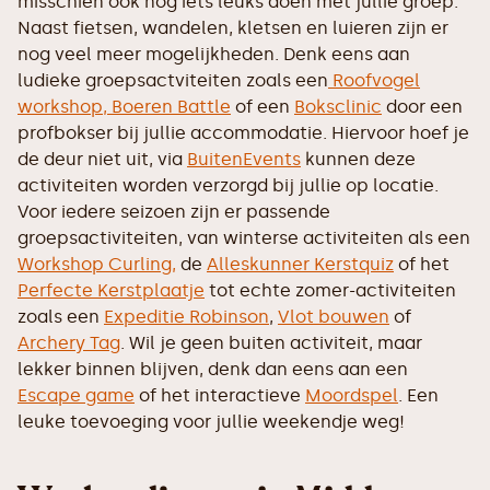
misschien ook nog iets leuks doen met jullie groep.
Naast fietsen, wandelen, kletsen en luieren zijn er
nog veel meer mogelijkheden. Denk eens aan
ludieke groepsactviteiten zoals een
Roofvogel
workshop,
Boeren Battle
of een
Boksclinic
door een
profbokser bij jullie accommodatie. Hiervoor hoef je
de deur niet uit, via
BuitenEvents
kunnen deze
activiteiten worden verzorgd bij jullie op locatie.
Voor iedere seizoen zijn er passende
groepsactiviteiten, van winterse activiteiten als een
Workshop Curling,
de
Alleskunner Kerstquiz
of het
Perfecte Kerstplaatje
tot echte zomer-activiteiten
zoals een
Expeditie Robinson
,
Vlot bouwen
of
Archery Tag
. Wil je geen buiten activiteit, maar
lekker binnen blijven, denk dan eens aan een
Escape game
of het interactieve
Moordspel
. Een
leuke toevoeging voor jullie weekendje weg!