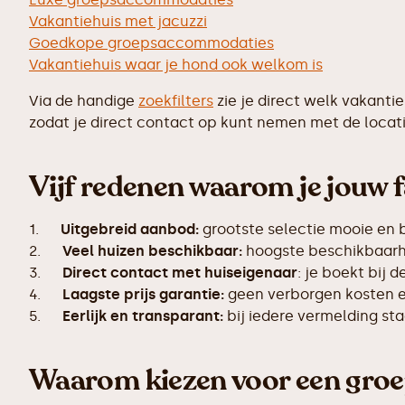
Vakantiehuis met jacuzzi
Goedkope groepsaccommodaties
Vakantiehuis waar je hond ook welkom is
Via de handige
zoekfilters
zie je direct welk vakanti
zodat je direct contact op kunt nemen met de locati
Vijf redenen waarom je jouw f
1.
Uitgebreid aanbod:
grootste selectie mooie en 
2.
Veel huizen beschikbaar:
hoogste beschikbaarhe
3.
Direct contact met huiseigenaar
: je boekt bij 
4.
Laagste prijs garantie:
geen verborgen kosten en
5.
Eerlijk en transparant:
bij iedere vermelding s
Waarom kiezen voor een gro