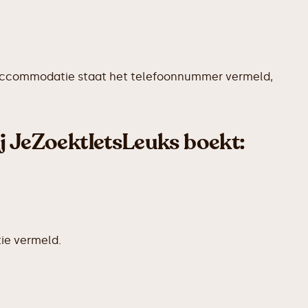
ere accommodatie staat het telefoonnummer vermeld,
ij JeZoektIetsLeuks boekt:
ie vermeld.