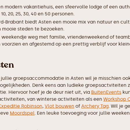
en modern vakantiehuis, een sfeervolle lodge of een auth
, 20, 25, 30, 40 en 50 personen.
rd-Brabant biedt Asten een mooie mix van natuur en cul
 en mooie steden te bezoeken.
 weekendje weg met familie, vriendenweekend of teamb
 voorzien en afgestemd op een prettig verblijf voor klei
sten
jullie groepsaccommodatie in Asten wil je misschien ook 
mogelijkheden. Denk eens aan ludieke groepsactviteiten 
e. Hiervoor hoef je de deur niet uit, via
BuitenEvents
kun
ctiviteiten, van winterse activiteiten als een
Workshop C
Expeditie Robinson
,
Vlot bouwen
of
Archery Tag
. Wil je 
tieve
Moordspel
. Een leuke toevoeging voor jullie weeke