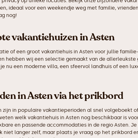
n privacy op unieke locaties. Bekijk onze bijzondere vak
nsen, ideaal voor een weekendje weg met familie, vriende
ag nog!
e vakantiehuizen in Asten
 of een groot vakantiehuis in Asten voor jullie familie-
sten hebben wij een selectie gemaakt van de allerleuks
je nu een moderne villa, een sfeervol landhuis of een luxe
den in Asten via het prikbord
ijn in populaire vakantieperioden al snel volgeboekt of
weten welk vakantiehuis in Asten nog beschikbaar is voor
hikbare en passende accommodaties in de regio Asten. Je
k niet langer zelf, maar plaats je vraag op het prikbor