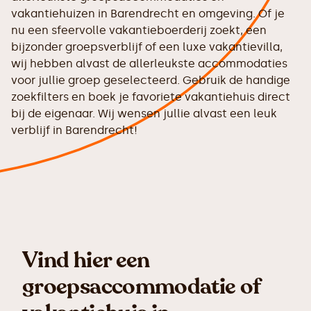
vakantiehuizen in Barendrecht en omgeving. Of je
nu een sfeervolle vakantieboerderij zoekt, een
bijzonder groepsverblijf of een luxe vakantievilla,
wij hebben alvast de allerleukste accommodaties
voor jullie groep geselecteerd. Gebruik de handige
zoekfilters en boek je favoriete vakantiehuis direct
bij de eigenaar. Wij wensen jullie alvast een leuk
verblijf in Barendrecht!
Vind hier een
groepsaccommodatie of