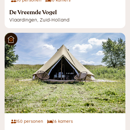
30
personen
10
kamers
De Vreemde Vogel
Vlaardingen
,
Zuid-Holland
150
personen
26
kamers