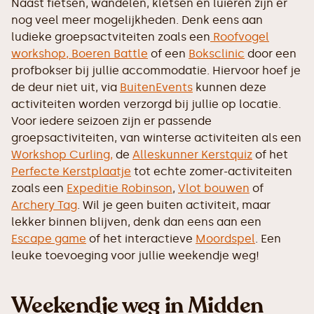
Naast fietsen, wandelen, kletsen en luieren zijn er
nog veel meer mogelijkheden. Denk eens aan
ludieke groepsactviteiten zoals een
Roofvogel
workshop,
Boeren Battle
of een
Boksclinic
door een
profbokser bij jullie accommodatie. Hiervoor hoef je
de deur niet uit, via
BuitenEvents
kunnen deze
activiteiten worden verzorgd bij jullie op locatie.
Voor iedere seizoen zijn er passende
groepsactiviteiten, van winterse activiteiten als een
Workshop Curling,
de
Alleskunner Kerstquiz
of het
Perfecte Kerstplaatje
tot echte zomer-activiteiten
zoals een
Expeditie Robinson
,
Vlot bouwen
of
Archery Tag
. Wil je geen buiten activiteit, maar
lekker binnen blijven, denk dan eens aan een
Escape game
of het interactieve
Moordspel
. Een
leuke toevoeging voor jullie weekendje weg!
Weekendje weg in Midden