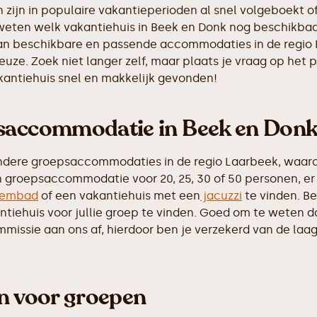
ijn in populaire vakantieperioden al snel volgeboekt of
 weten welk vakantiehuis in Beek en Donk nog beschikbaar
 van beschikbare en passende accommodaties in de regio
euze. Zoek niet langer zelf, maar plaats je vraag op he
akantiehuis snel en makkelijk gevonden!
psaccommodatie in Beek en Don
ndere groepsaccommodaties in de regio Laarbeek, waaro
n groepsaccommodatie voor 20, 25, 30 of 50 personen, er 
embad
of een vakantiehuis met een
jacuzzi
te vinden. Be
iehuis voor jullie groep te vinden. Goed om te weten dat 
ssie aan ons af, hierdoor ben je verzekerd van de laags
en voor groepen