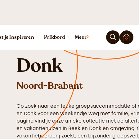
Vakantiehuis B
t je inspireren
Prikbord
Meer
Donk
Noord-Brabant
Op zoek naar een leuke groepsaccommodatie of e
en Donk voor een weekendje weg met familie, vri
pagina vind je onze unieke collectie met de all
en vakantiehuizen in Beek en Donk en omgeving. O
vakantieboerderij zoekt, een bijzonder groepsverbl