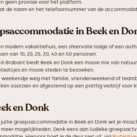
 geen provisie voor het platform.
taat de naam en het telefoonnummer van de accommodat
epsaccommodatie in Beek en Do
en modern vakantiehuis, een sfeervolle lodge of een auth
 van 10, 20, 25, 30, 40 en 50 personen.
rd-Brabant biedt Beek en Donk een mooie mix van natuur
 plaatsjes en mooie steden te bezoeken.
 weekendje weg met familie, vriendenweekend of teamb
ken voorzien en afgestemd op een prettig verblijf voor k
Beek en Donk
 jullie groepsaccommodatie in Beek en Donk wil je missch
eel meer mogelijkheden. Denk eens aan ludieke groepsactv
modatie. Hiervoor hoef je de deur niet uit, via
BuitenEve