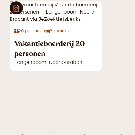
20
personen
9
kamers
Vakantieboerderij 20
personen
Langenboom
,
Noord-Brabant