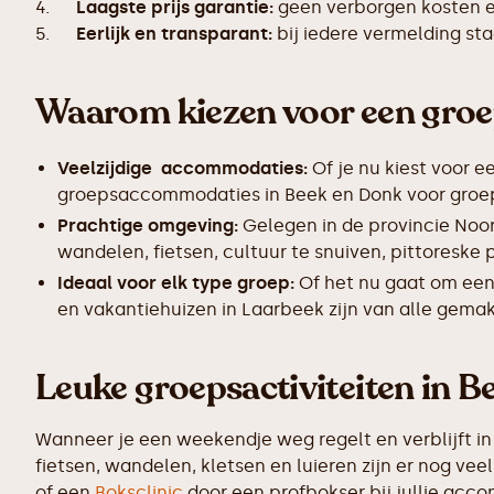
4.
Laagste prijs garantie:
geen verborgen kosten en
5.
Eerlijk en transparant:
bij iedere vermelding s
Waarom kiezen voor een gro
Veelzijdige accommodaties:
Of je nu kiest voor e
groepsaccommodaties in Beek en Donk voor groepen
Prachtige omgeving:
Gelegen in de provincie Noo
wandelen, fietsen, cultuur te snuiven, pittoreske
Ideaal voor elk type groep:
Of het nu gaat om een
en vakantiehuizen in Laarbeek zijn van alle gemak
Leuke groepsactiviteiten in 
Wanneer je een weekendje weg regelt en verblijft in
fietsen, wandelen, kletsen en luieren zijn er nog v
of een
Boksclinic
door een profbokser bij jullie accom