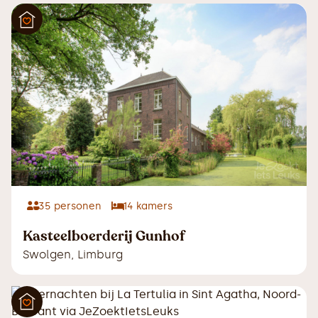
35
personen
14
kamers
Kasteelboerderij Gunhof
Swolgen
,
Limburg