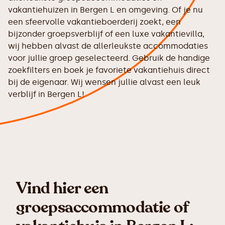
vakantiehuizen in Bergen L en omgeving. Of je nu
een sfeervolle vakantieboerderij zoekt, een
bijzonder groepsverblijf of een luxe vakantievilla,
wij hebben alvast de allerleukste accommodaties
voor jullie groep geselecteerd. Gebruik de handige
zoekfilters en boek je favoriete vakantiehuis direct
bij de eigenaar. Wij wensen jullie alvast een leuk
verblijf in Bergen L!
Vind hier een
groepsaccommodatie of