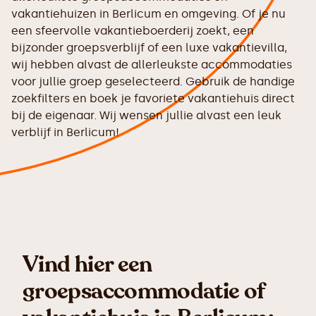
vakantiehuizen in Berlicum en omgeving. Of je nu
een sfeervolle vakantieboerderij zoekt, een
bijzonder groepsverblijf of een luxe vakantievilla,
wij hebben alvast de allerleukste accommodaties
voor jullie groep geselecteerd. Gebruik de handige
zoekfilters en boek je favoriete vakantiehuis direct
bij de eigenaar. Wij wensen jullie alvast een leuk
verblijf in Berlicum!
Vind hier een
groepsaccommodatie of