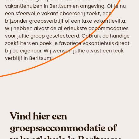
vakantiehuizen in Berltsum en omgeving. Of je nu
een sfeervolle vakantieboerderij zoekt, een
bijzonder groepsverblijf of een luxe vakantievilla,
wij hebben alvast de allerleukste accommodaties
voor jullie groep geselecteerd. Gebruik de handige
zoekfilters en boek je favoriete vakantiehuis direct
bij de eigenaar. Wij wensen jullie alvast een leuk
verblijf in Berltsum!
Vind hier een
groepsaccommodatie of