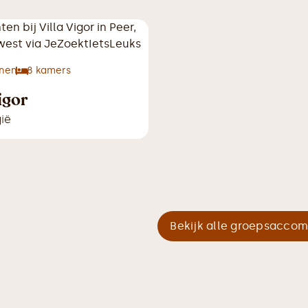
nen
8
kamers
igor
ië
Bekijk alle groepsacco