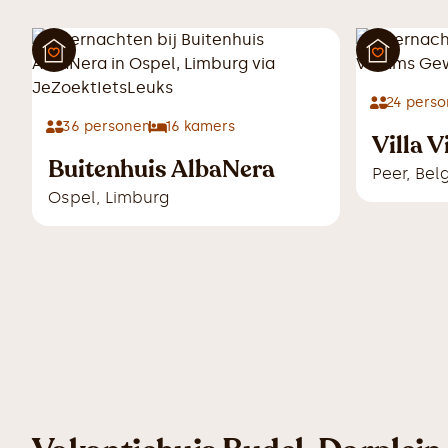
24
perso
36
personen
16
kamers
Villa V
Buitenhuis AlbaNera
Peer
,
Belg
Ospel
,
Limburg