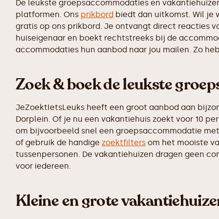
De leukste groepsaccommodaties en vakantiehuizen z
platformen. Ons
prikbord
biedt dan uitkomst. Wil je
gratis op ons prikbord. Je ontvangt direct reactie
huiseigenaar en boekt rechtstreeks bij de accommoda
accommodaties hun aanbod naar jou mailen. Zo heb j
Zoek & boek de leukste groe
JeZoektIetsLeuks heeft een groot aanbod aan bijzo
Dorplein. Of je nu een vakantiehuis zoekt voor 10 pe
om bijvoorbeeld snel een groepsaccommodatie me
of gebruik de handige
zoektfilters
om het mooiste vak
tussenpersonen. De vakantiehuizen dragen geen commi
voor iedereen.
Kleine en grote vakantiehuiz