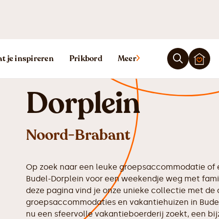
Vakantiehuis B
t je inspireren
Prikbord
Meer
Dorplein
Noord-Brabant
Op zoek naar een leuke groepsaccommodatie of e
Budel-Dorplein voor een weekendje weg met famili
deze pagina vind je onze unieke collectie met de 
groepsaccommodaties en vakantiehuizen in Budel
nu een sfeervolle vakantieboerderij zoekt, een bij