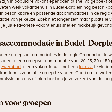
ijn in populaire vakantieperioden al snel volgeboekt of
 weten welk vakantiehuis in Budel-Dorplein nog beschikba
s van beschikbare en passende accommodaties in de regio
tie van je keuze. Zoek niet langer zelf, maar plaats je 
e jullie favoriete vakantiehuis snel en makkelijk gevon
psaccommodatie in Budel-Dorple
ndere groepsaccommodaties in de regio Cranendonck, w
rsonen of een groepsaccommodatie voor 20, 25, 30 of 50 p
t
zwembad
of een vakantiehuis met een
jacuzzi
te vinden
antiehuis voor jullie groep te vinden. Goed om te weten d
ssie aan ons af, hierdoor ben je verzekerd van de laags
en voor groepen