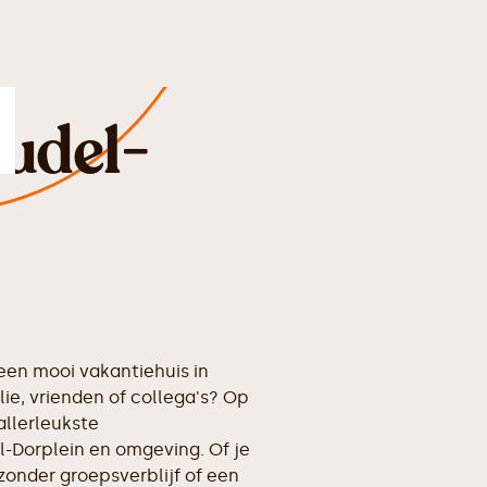
udel-
en mooi vakantiehuis in
e, vrienden of collega's? Op
allerleukste
-Dorplein en omgeving. Of je
zonder groepsverblijf of een