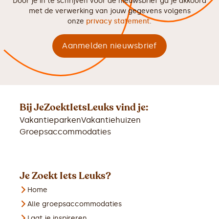
Door je in te schrijven voor de nieuwsbrief ga je akkoord
met de verwerking van jouw gegevens volgens
onze
privacy statement
.
Bij JeZoektIetsLeuks vind je:
Vakantieparken
Vakantiehuizen
Groepsaccommodaties
Je Zoekt Iets Leuks?
Home
Alle groepsaccommodaties
Laat je inspireren