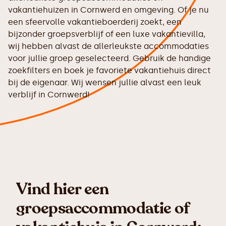
vakantiehuizen in Cornwerd en omgeving. Of je nu
een sfeervolle vakantieboerderij zoekt, een
bijzonder groepsverblijf of een luxe vakantievilla,
wij hebben alvast de allerleukste accommodaties
voor jullie groep geselecteerd. Gebruik de handige
zoekfilters en boek je favoriete vakantiehuis direct
bij de eigenaar. Wij wensen jullie alvast een leuk
verblijf in Cornwerd!
Vind hier een
groepsaccommodatie of