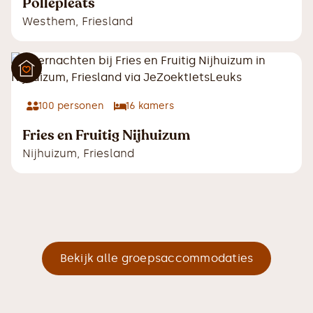
Pollepleats
Westhem
,
Friesland
100
personen
16
kamers
Fries en Fruitig Nijhuizum
Nijhuizum
,
Friesland
Bekijk alle groepsaccommodaties