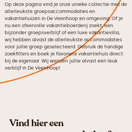
Op deze pagina vind je onze unieke collectie met de
allerleukste groepsaccommodaties en
vakantiehuizen in De Veenhoop en omgeving. Of je
nu een sfeervolle vakantieboerderij zoekt, een
bijzonder groepsverblijf of een luxe vakantievilla,
wij hebben alvast de allerleukste accommodaties
voor jullie groep geselecteerd. Gebruik de handige
zoekfilters en boek je favoriete vakantiehuis direct
bij de eigenaar. Wij wensen jullie alvast een leuk
verblijf in De Veenhoop!
Vind hier een