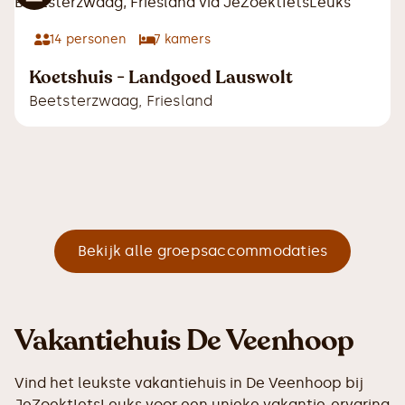
14
personen
7
kamers
Koetshuis - Landgoed Lauswolt
Beetsterzwaag
,
Friesland
Bekijk alle groepsaccommodaties
Vakantiehuis De Veenhoop
Vind het leukste vakantiehuis in De Veenhoop bij
JeZoektIetsLeuks voor een unieke vakantie-ervaring