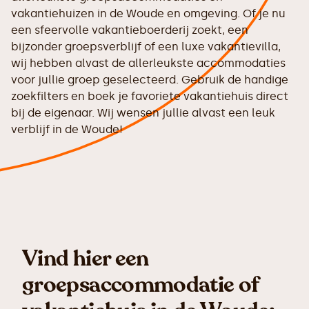
vakantiehuizen in de Woude en omgeving. Of je nu
een sfeervolle vakantieboerderij zoekt, een
bijzonder groepsverblijf of een luxe vakantievilla,
wij hebben alvast de allerleukste accommodaties
voor jullie groep geselecteerd. Gebruik de handige
zoekfilters en boek je favoriete vakantiehuis direct
bij de eigenaar. Wij wensen jullie alvast een leuk
verblijf in de Woude!
Vind hier een
groepsaccommodatie of