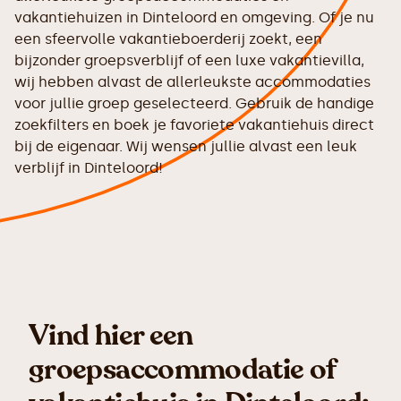
vakantiehuizen in Dinteloord en omgeving. Of je nu
een sfeervolle vakantieboerderij zoekt, een
bijzonder groepsverblijf of een luxe vakantievilla,
wij hebben alvast de allerleukste accommodaties
voor jullie groep geselecteerd. Gebruik de handige
zoekfilters en boek je favoriete vakantiehuis direct
bij de eigenaar. Wij wensen jullie alvast een leuk
verblijf in Dinteloord!
Vind hier een
groepsaccommodatie of