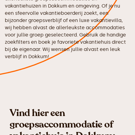
vakantiehuizen in Dokkum en omgeving. Of je nu
een sfeervolle vakantieboerderij zoekt, een
bijzonder groepsverblijf of een luxe vakantievilla,
wij hebben alvast de allerleukste accommodaties
voor jullie groep geselecteerd. Gebruik de handige
zoekfilters en boek je favoriete vakantiehuis direct
bij de eigenaar. Wij wensen jullie alvast een leuk
verblijf in Dokkum!
Vind hier een
groepsaccommodatie of