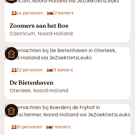
44
personen
22
kamers
Zoomers aan het Bos
Castricum
,
Noord-Holland
32
personen
13
kamers
De Bietenhaven
Oterleek
,
Noord-Holland
15
personen
6
kamers