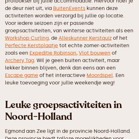
profbokser bij jullie accommodatie. Hiervoor hoef je
de deur niet uit, via
BuitenEvents
kunnen deze
activiteiten worden verzorgd bij jullie op locatie.
Voor iedere seizoen zijn er passende
groepsactiviteiten, van winterse activiteiten als een
Workshop Curling,
de
Alleskunner Kerstquiz
of het
Perfecte Kerstplaatje
tot echte zomer-activiteiten
zoals een
Expeditie Robinson
,
Vlot bouwen
of
Archery Tag
. Wil je geen buiten activiteit, maar
lekker binnen blijven, denk dan eens aan een
Escape game
of het interactieve
Moordspel
. Een
leuke toevoeging voor jullie weekendje weg!
Leuke groepsactiviteiten in
Noord-Holland
Egmond aan Zee ligt in de provincie Noord-Holland.
Deze provincie biedt talloze mogelijkheden voor