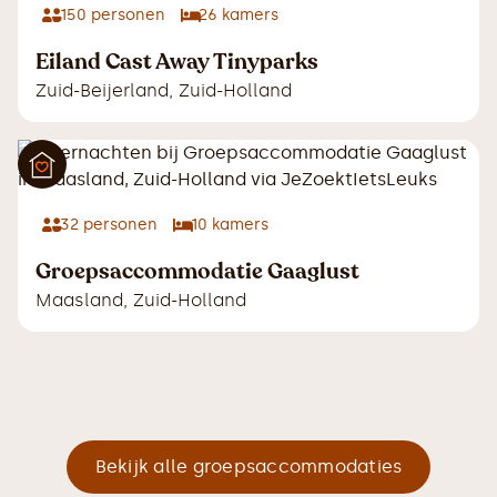
150
personen
26
kamers
Eiland Cast Away Tinyparks
Zuid-Beijerland
,
Zuid-Holland
32
personen
10
kamers
Groepsaccommodatie Gaaglust
Maasland
,
Zuid-Holland
Bekijk alle groepsaccommodaties