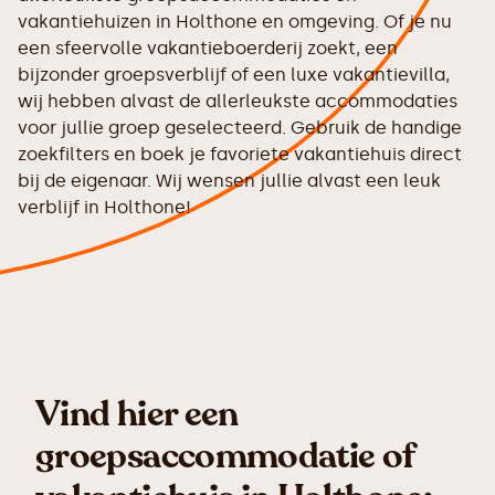
vakantiehuizen in Holthone en omgeving. Of je nu
een sfeervolle vakantieboerderij zoekt, een
bijzonder groepsverblijf of een luxe vakantievilla,
wij hebben alvast de allerleukste accommodaties
voor jullie groep geselecteerd. Gebruik de handige
zoekfilters en boek je favoriete vakantiehuis direct
bij de eigenaar. Wij wensen jullie alvast een leuk
verblijf in Holthone!
Vind hier een
groepsaccommodatie of