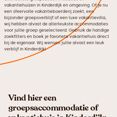
vakantiehuizen in Kinderdijk en omgeving. Of je nu
een sfeervolle vakantieboerderij zoekt, een
bijzonder groepsverblijf of een luxe vakantievilla,
wij hebben alvast de allerleukste accommodaties
voor jullie groep geselecteerd. Gebruik de handige
zoekfilters en boek je favoriete vakantiehuis direct
bij de eigenaar. Wij wensen jullie alvast een leuk
verblijf in Kinderdijk!
Vind hier een
groepsaccommodatie of