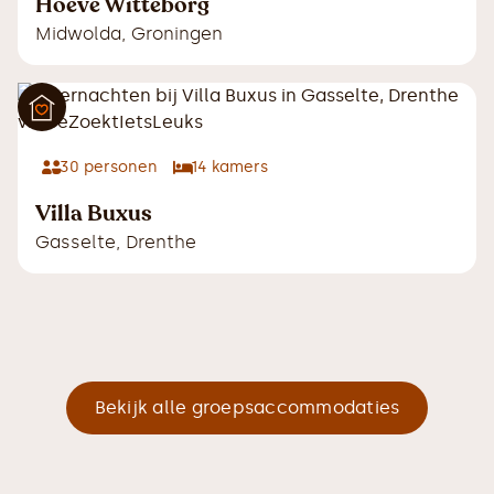
Hoeve Witteborg
Midwolda
,
Groningen
30
personen
14
kamers
Villa Buxus
Gasselte
,
Drenthe
Bekijk alle groepsaccommodaties