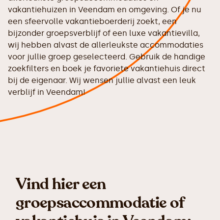
vakantiehuizen in Veendam en omgeving. Of je nu
een sfeervolle vakantieboerderij zoekt, een
bijzonder groepsverblijf of een luxe vakantievilla,
wij hebben alvast de allerleukste accommodaties
voor jullie groep geselecteerd. Gebruik de handige
zoekfilters en boek je favoriete vakantiehuis direct
bij de eigenaar. Wij wensen jullie alvast een leuk
verblijf in Veendam!
Vind hier een
groepsaccommodatie of