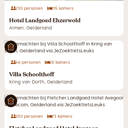
230
personen
115
kamers
Hotel Landgoed Ehzerwold
Almen
,
Gelderland
46
personen
20
kamers
Villa Schoolthoff
Kring van Dorth
,
Gelderland
250
personen
73
kamers