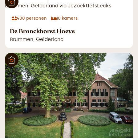
400
personen
10
kamers
De Bronckhorst Hoeve
Brummen
,
Gelderland