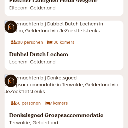
Fletcher Landgoed Hotel Avegoor
Ellecom
,
Gelderland
200
personen
100
kamers
Dubbel Dutch Lochem
Lochem
,
Gelderland
30
personen
9
kamers
Donkelsgoed Groepsaccommodatie
Terwolde
,
Gelderland