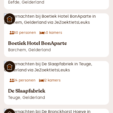
Eefde
,
Gelderland
80
personen
40
kamers
Boetiek Hotel BonAparte
Barchem
,
Gelderland
24
personen
12
kamers
De Slaapfabriek
Teuge
,
Gelderland