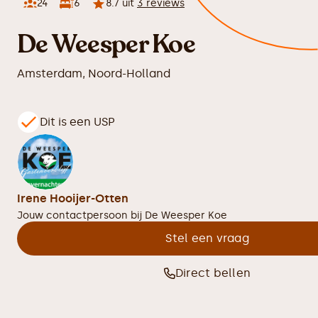
24
6
8.7
uit
3
reviews
De Weesper Koe
Amsterdam
,
Noord-Holland
Dit is een USP
Irene Hooijer-Otten
Jouw contactpersoon bij
De Weesper Koe
Stel een vraag
Direct bellen